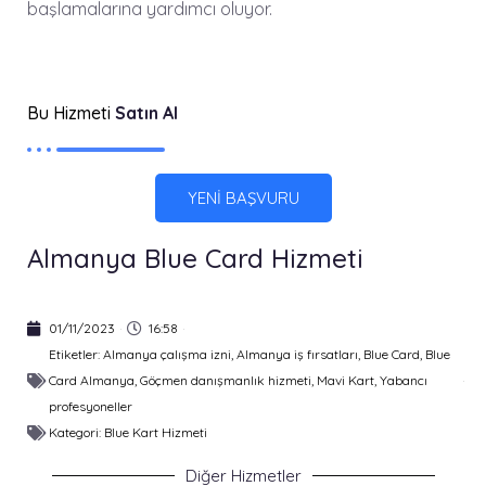
başlamalarına yardımcı oluyor.
Bu Hizmeti
Satın Al
YENİ BAŞVURU
Almanya Blue Card Hizmeti
01/11/2023
16:58
Etiketler:
Almanya çalışma izni
,
Almanya iş fırsatları
,
Blue Card
,
Blue
Card Almanya
,
Göçmen danışmanlık hizmeti
,
Mavi Kart
,
Yabancı
profesyoneller
Kategori:
Blue Kart Hizmeti
Diğer Hizmetler