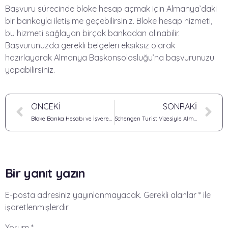
Başvuru sürecinde bloke hesap açmak için Almanya’daki
bir bankayla iletişime geçebilirsiniz. Bloke hesap hizmeti,
bu hizmeti sağlayan birçok bankadan alınabilir.
Başvurunuzda gerekli belgeleri eksiksiz olarak
hazırlayarak Almanya Başkonsolosluğu’na başvurunuzu
yapabilirsiniz.
ÖNCEKI
SONRAKI
Bloke Banka Hesabı ve İşveren/Akraba Taahhüdü
Schengen Turist Vizesiyle Almanya’da İş Başvurusu: Yeni Yürürlüğe Giren Yasa Detayları
Bir yanıt yazın
E-posta adresiniz yayınlanmayacak.
Gerekli alanlar
*
ile
işaretlenmişlerdir
Yorum
*